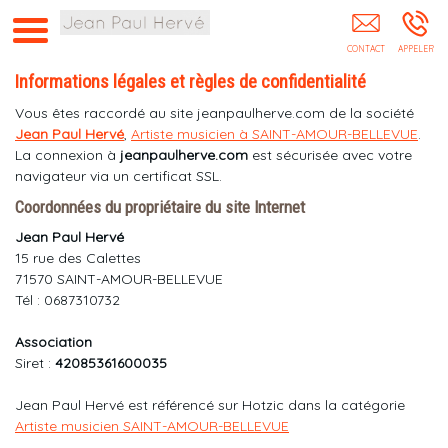
Jean-Paul Hervé Collectif De Musiciens Jazz
Electro Facteur Soudain SAINT-AMOUR-
BELLEVUE
Informations légales et règles de confidentialité
Vous êtes raccordé au site jeanpaulherve.com de la société
Jean Paul Hervé
,
Artiste musicien à SAINT-AMOUR-BELLEVUE
.
La connexion à
jeanpaulherve.com
est sécurisée avec votre
navigateur via un certificat SSL.
Coordonnées du propriétaire du site Internet
Jean Paul Hervé
15 rue des Calettes
71570 SAINT-AMOUR-BELLEVUE
Tél : 0687310732
Association
Siret :
42085361600035
Jean Paul Hervé est référencé sur Hotzic dans la catégorie
Artiste musicien SAINT-AMOUR-BELLEVUE