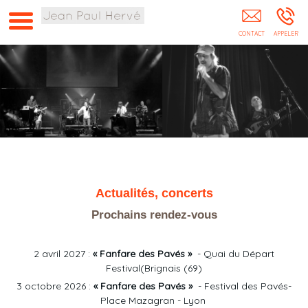
Jean Paul Hervé Lyon Métropole De Lyon Rhône
Auvergne-Rhône-Alpes Paris Marseille Bordeaux
Nantes Lille Perpignan
Actualités, concerts
Prochains rendez-vous
2 avril 2027 :
« Fanfare des Pavés »
- Quai du Départ
Festival(Brignais (69)
3 octobre 2026 :
« Fanfare des Pavés »
- Festival des Pavés-
Place Mazagran - Lyon