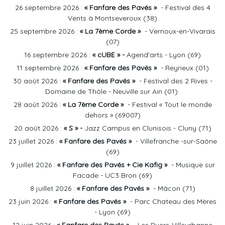
26 septembre 2026 :
« Fanfare des Pavés »
- Festival des 4
Vents à Montseveroux (38)
25 septembre 2026 :
« La 7ème Corde »
- Vernoux-en-Vivarais
(07)
16 septembre 2026 :
« cUBE
» -
Agend'arts - Lyon (69)
11 septembre 2026 :
« Fanfare des Pavés »
- Reyrieux (01)
30 août 2026 :
« Fanfare des Pavés »
- Festival des 2 Rives -
Domaine de Thôle - Neuville sur Ain (01)
28 août 2026 :
« La 7ème Corde »
- Festival « Tout le monde
dehors » (69007)
20 août 2026 :
« S
» -
Jazz Campus en Clunisois - Cluny (71)
23 juillet 2026 :
« Fanfare des Pavés »
- Villefranche -sur-Saône
(69)
9 juillet 2026 :
« Fanfare des Pavés + Cie Kafig
»
- Musique sur
Facade - UC3 Bron (69)
8 juillet 2026 :
« Fanfare des Pavés »
- Mâcon (71)
23 juin 2026 :
« Fanfare des Pavés »
- Parc Chateau des Mères
- Lyon (69)